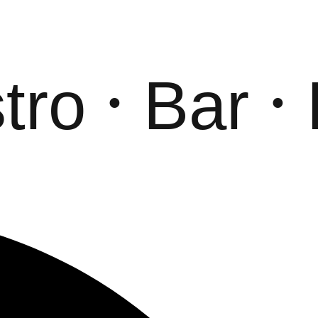
o
Bar
L
•
•