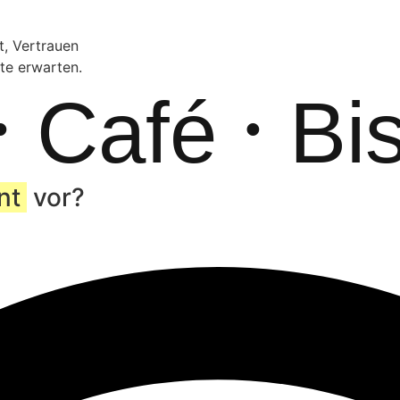
t, Vertrauen
te erwarten.
Café
Bistr
•
nt
vor?